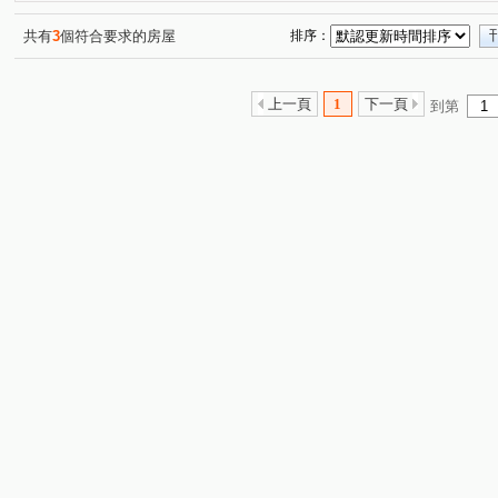
景安首購美寓
台北比佛利紐約區
弘暉首曜
雙
(1)
(1)
(1)
福和超美華廈
頂溪商圈超值美寓
環球幸福美廈
(1)
(1)
(1)
共有
3
個符合要求的房屋
排序：
天空之城
大時代住辦大樓
冠堤橋和廠辦大樓
(1)
(1)
(1)
伯爵特區
置產首選土地持份13.45坪
泰隆丰和
(1)
(1)
(1)
上一頁
1
下一頁
到第
南勢角捷運美寓
捷運公園黃金一樓
秀朗國小黃金二
(1)
(1)
華南名人巷
龍景天下
台北瑞士荷風
將捷美華
(1)
(1)
(1)
(
美之城
朝代大第
齊家花園旁黃金三樓
中租理
(1)
(1)
(1)
秀朗捷運超值美寓
北城世貿大樓
橋和路
信義
(1)
(1)
(3)
青年路
永平路
民治街
中安街
(3)
漢生東路
(1)
(1)
(1)
(
保健路
永和路一段
立德街
中正路
溫州
(1)
(2)
(1)
(8)
中山路二段
福和路
中原街
景平路
興南
(7)
(3)
(1)
(4)
環河東路四段
中板路
中興街
仁愛路
大
(4)
(1)
(2)
(1)
新生街
壽德街
聖德北路
中和路
景新街
(1)
(1)
(1)
(1)
(
青山二街
豫溪街
中山路一段
中山路三段
(1)
(2)
(2)
(2)
建一路
德峰街
民光街
民族街
華新街
(1)
(1)
(1)
(1)
(2)
永業路
成功路二段
宜安路
秀朗路三段
(1)
(1)
(1)
(1)