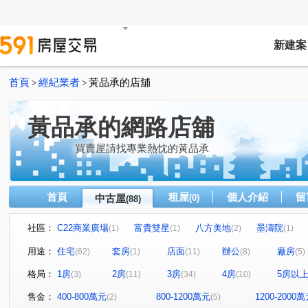
新建案
首頁
經紀業者
黃品承的店舖
>
>
黃品承的網路店舖
買賣屋請找專業熱忱的黃品承
首頁
租屋
個人介紹
留
中古屋
(0)
(88)
社區：
C22商業廣場
富貴雙星
八方美地
墨濤院
(1)
(1)
(2)
(1)
國華長昇鴻工商園區
梅花大廈
黃金幹線
永和
(1)
(1)
(1)
用途：
住宅
套房
店面
辦公
廠房
(62)
(1)
(11)
(8)
(5)
遠雄左岸玫瑰園
捷運YSL
擎天華城
詠和心
(1)
(1)
(1)
(1)
格局：
1房
2房
3房
4房
5房以
(3)
(11)
(34)
(10)
天琴大廈
名人山莊
美麗永安
中山精典
(3)
(1)
(1)
(1)
新生公園住辦一樓
心中市
壽德新村甲區
銀河
(1)
(1)
(1)
售金：
400-800萬元
800-1200萬元
1200-2000
(2)
(5)