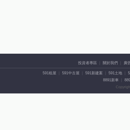
投資者專區
關於我們
廣
591租屋
591中古屋
591新建案
591土地
8891新車
88
Copyrigh