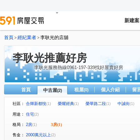
新建案
首頁
經紀業者
李耿光的店舖
>
>
李耿光推薦好房
李耿光服務熱線0961-197-339找好屋賣好房
首頁
租屋
個人介紹
留
中古屋
(0)
(2)
社區：
合輝新都悅
榮耀經典
榮華路二段
中誠街
(1)
(1)
(1)
(1)
用途：
住宅
(2)
格局：
2房
3房
(1)
(1)
售金：
2000萬元以上
(2)