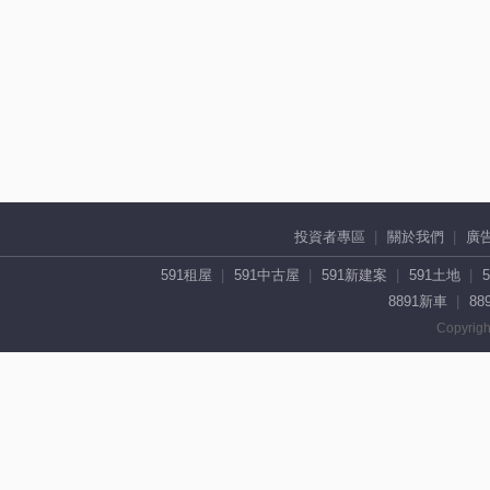
投資者專區
關於我們
廣
591租屋
591中古屋
591新建案
591土地
8891新車
88
Copyrigh