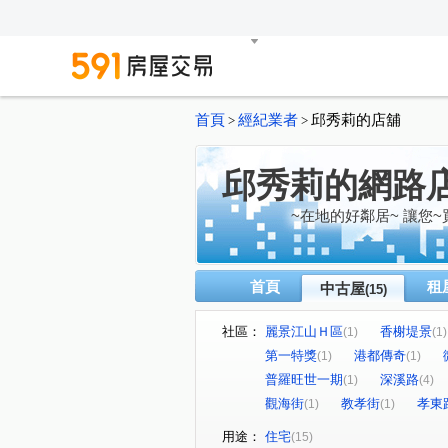
首頁
經紀業者
邱秀莉的店舖
>
>
邱秀莉的網路
~在地的好鄰居~ 讓您
首頁
租
中古屋
(15)
社區：
麗景江山Ｈ區
香榭堤景
(1)
(1)
第一特獎
港都傳奇
(1)
(1)
普羅旺世一期
深溪路
(1)
(4)
觀海街
教孝街
孝東
(1)
(1)
用途：
住宅
(15)