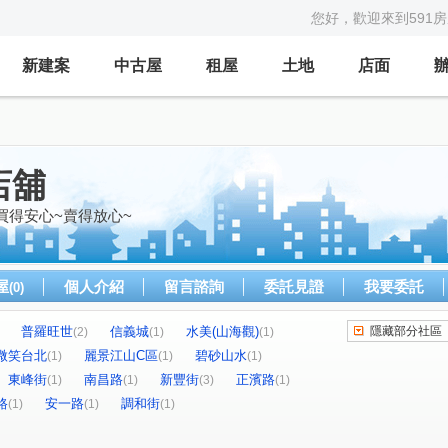
您好，歡迎來到591
新建案
中古屋
租屋
土地
店面
店舖
~買得安心~賣得放心~
屋
個人介紹
留言諮詢
委託見證
我要委託
(0)
普羅旺世
信義城
水美(山海觀)
隱藏部分社區
(2)
(1)
(1)
微笑台北
麗景江山C區
碧砂山水
(1)
(1)
(1)
東峰街
南昌路
新豐街
正濱路
(1)
(1)
(3)
(1)
路
安一路
調和街
(1)
(1)
(1)