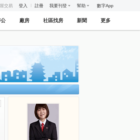
房屋交易
登入
註冊
我要刊登
幫助
數字App
辦公
廠房
社區找房
新聞
更多