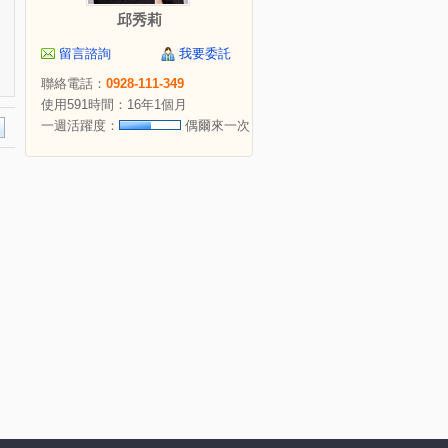
邱秀莉
留言諮詢
我要委託
聯絡電話：
0928-111-349
使用591時間：16年1個月
一週活躍度：
偶爾來一次