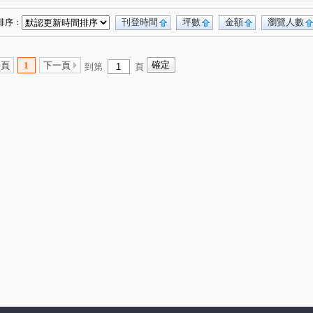
 1
合新詠遇
仁發富悅
富宇水花園
(1)
(1)
(1)
(1)
知音
明星綻
竹慶同理
(1)
(1)
(1)
刊登時間
坪數
金額
瀏覽人數
排序：
山本耀
巴黎時尚二期
興時代
那山
(1)
(1)
(1)
(1)
區
昕承
佳泰世紀城
莊敬三路
(1)
(1)
(1)
(1)
一頁
1
下一頁
到第
頁
慈濟路
光明十八街
慈祥路
(1)
(1)
(1)
福陽一街
六家五路二段
康平街
(1)
(1)
(1)
六家七路
中山路
隘口三街
旭光一路
(1)
(1)
(1)
(1)
莊敬北路
經國路二段
華興五街
(1)
(1)
(1)
福興一路
中央路
福德街
(1)
(1)
(1)
新北街
新光一街
文山六街
(1)
(1)
(1)
(1)
文昌街
文山路犁頭山段
竹中路
(1)
(1)
(1)
光明十一路
員山
中正二路
十興路
(1)
(1)
(1)
(1)