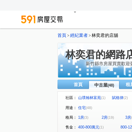
首頁
經紀業者
林奕君的店舖
>
>
林奕君的網路
新竹縣市房屋買賣歡迎
首頁
租
中古屋
(48)
社區：
山璞翰林富苑
賦格律
(1)
(2)
富宇悅讀四季
大河戀
(1)
(1)
用途：
住宅
(48)
明日之星NO.1
珍珠堡
(1)
(1)
格局：
1房
2房
3房
(3)
(19)
一景
星都匯
公園1
(1)
(1)
森睦
德鑫SKY1
臻
(1)
(1)
售金：
400-800萬元
800-
(1)