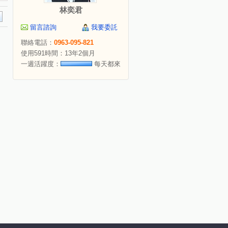
林奕君
留言諮詢
我要委託
聯絡電話：
0963-095-821
使用591時間：13年2個月
一週活躍度：
每天都來