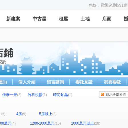
您好，歡迎來到591
新建案
中古屋
租屋
土地
店面
店鋪
委託
屋
個人介紹
留言諮詢
委託見證
我要委託
(1)
佳泰一景
竹科悦揚
時尚鉑晶
顯示全部社區
(2)
(1)
(1)
百奕 富御
金旺宏松庭
品園
(1)
(1)
(1)
合新璞遇
鴻觀十力
煙波CASA
(1)
(1)
(1)
4房
5房以上
(15)
(9)
(2)
號
站前威力
寶誠品閣
經國艷
(1)
(1)
(1)
(1)
之御
高鐵棧
台科晶品
興富發水公園
(1)
(1)
(1)
(1)
1200萬元
1200-2000萬元
2000萬元以上
(4)
(15)
(28)