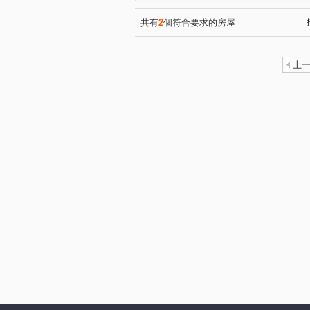
藝術名宮十一期
京茂PARK
(1)
環北印象
霞波匯
最
(1)
(1)
共有
2
個符合要求的房屋
綠光森林No.29-馥御文昌
(1)
晴川悅河
春福心豐-華廈
(1)
上
文興路
十興路二段
(2)
(3)
興隆路一段
(2)
埔頂二路
(1)
民生路
東興路一段
(1)
(2)
十興路一段
台元街
(1)
(1)
勝利十一路
自強三路
(1)
(1)
光明六路東二段
隘口六街
(1)
明新十街
中華路二段
(1)
(1)
北新一街
金獅三街
(1)
(1)