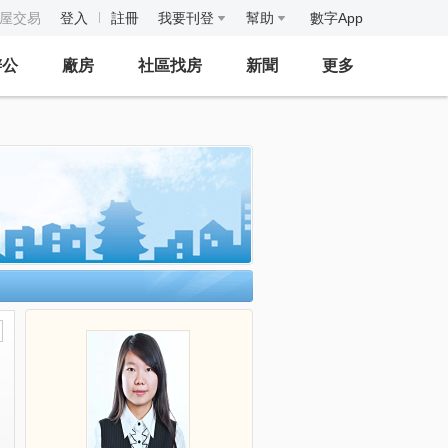
房屋交易
登入
註冊
我要刊登
幫助
數字App
辦公
廠房
社區找房
新聞
更多