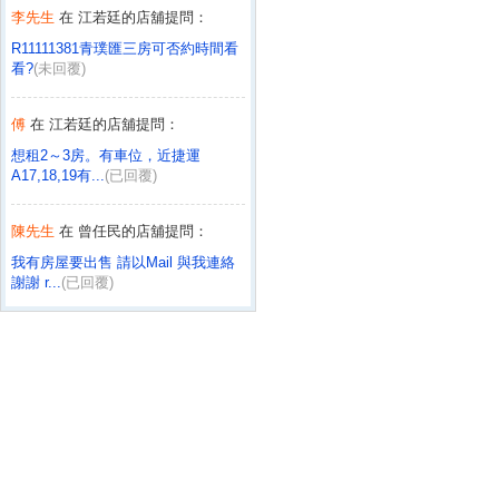
李先生
在 江若廷的店舖提問：
R11111381青璞匯三房可否約時間看
看?
(未回覆)
傅
在 江若廷的店舖提問：
想租2～3房。有車位，近捷運
A17,18,19有...
(已回覆)
陳先生
在 曾任民的店舖提問：
我有房屋要出售 請以Mail 與我連絡
謝謝 r...
(已回覆)
吳先生
在 曾任民的店舖提問：
請與我聯繫，謝謝。（新站歐洲~）
(已回覆)
陳小姐
在 曾任民的店舖提問：
我想租屋 地點：板橋（靠近台北
市，不超過府中站）...
(已回覆)