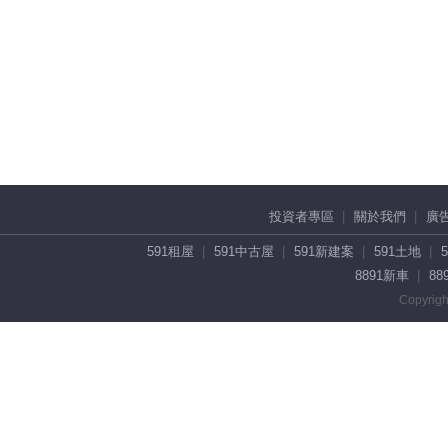
投資者專區
關於我們
廣
591租屋
591中古屋
591新建案
591土地
8891新車
88
Copyrigh