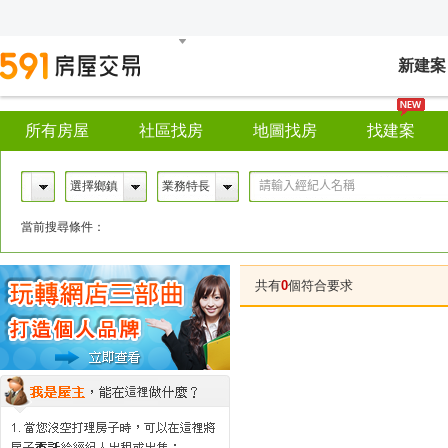
新建案
所有房屋
社區找房
地圖找房
找建案
選擇鄉鎮
業務特長
當前搜尋條件：
共有
0
個符合要求