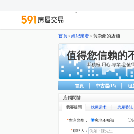
首頁
經紀業者
黃崇豪的店舖
>
>
值得您信賴的
我積極.用心.專業.您值
首頁
中古屋
租
(13)
店鋪問答
我要提問
找屋需求
房屋委託
*
留言類型：
房地產知識
*
聯絡人：