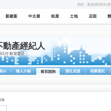
您好，歡迎來到591
新建案
中古屋
租屋
土地
店面
不動產經紀人
得託付.歡迎委託
屋
個人介紹
委託見證
我要委託
(0)
留言諮詢
其他