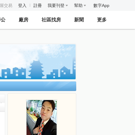
房屋交易
登入
註冊
我要刊登
幫助
數字App
辦公
廠房
社區找房
新聞
更多