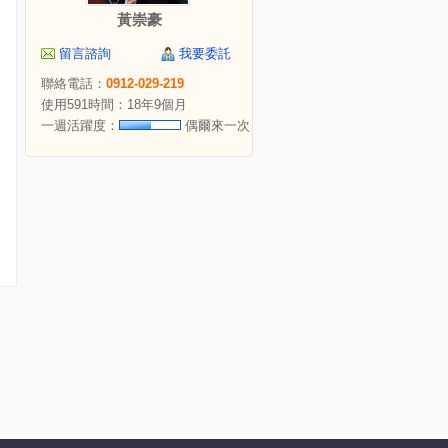
黃崇豪
留言諮詢
我要委託
聯絡電話：
0912-029-219
使用591時間：18年9個月
一週活躍度：
偶爾來一次