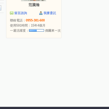
范騰瀚
留言諮詢
我要委託
聯絡電話：
0955-381-600
使用591時間：15年4個月
一週活躍度：
偶爾來一次