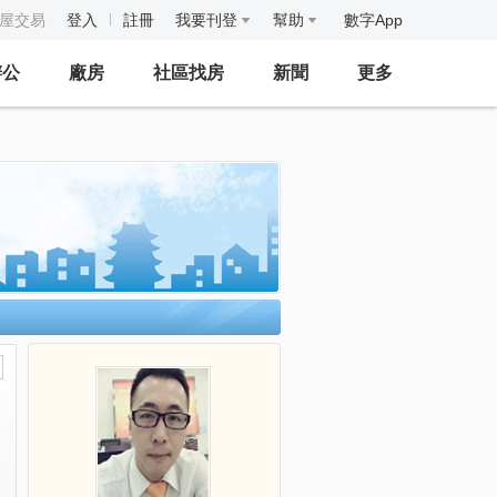
房屋交易
登入
註冊
我要刊登
幫助
數字App
辦公
廠房
社區找房
新聞
更多