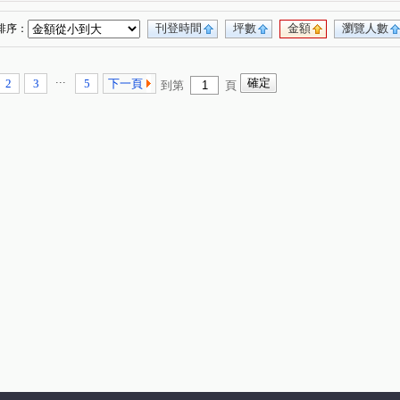
刊登時間
坪數
金額
瀏覽人數
排序：
...
2
3
5
下一頁
到第
頁