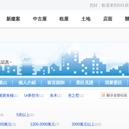
您好，歡迎來到591
新建案
中古屋
租屋
土地
店面
認真~
屋
個人介紹
留言諮詢
委託見證
我要委託
(2)
麗寶美棧
Ur夢想市
美禾
熹之墅
顯示全部社區
(1)
(1)
(1)
(1)
探索21
豐東段
竹林段
東進路
(1)
(1)
(1)
(1)
路
江山街
八德路
民主路
(1)
(1)
(1)
(1)
5房以上
(4)
(1)
中山路
有謙路
海山段
上湖段
(1)
(1)
(2)
(1)
角段
和興段
柴橋路
經國路三段
(1)
(1)
(1)
(1)
1200萬元
1200-2000萬元
2000萬元以上
(3)
(7)
(25)