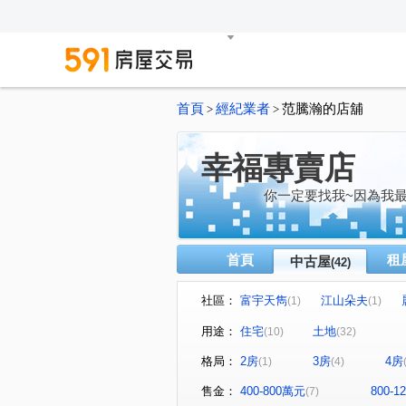
首頁
經紀業者
范騰瀚的店舖
>
>
幸福專賣店
你一定要找我~因為我最
首頁
租
中古屋
(42)
社區：
富宇天雋
江山朵夫
(1)
(1)
有謙家園
煙波儷舍透天
(1)
(1)
用途：
住宅
土地
(10)
(32)
高峰路
龍江街
慈雲
(1)
(1)
格局：
2房
3房
4房
(1)
(4)
立鵬路
中華路一段
(1)
(1)
福興段
下大窩段
下
(1)
(1)
售金：
400-800萬元
800-
(7)