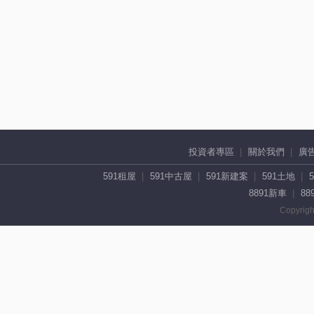
投資者專區
關於我們
廣
591租屋
591中古屋
591新建案
591土地
8891新車
88
Copyrigh