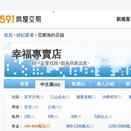
新建案
首頁
經紀業者
范騰瀚的店舖
>
>
幸福專賣店
你一定要找我~因為我最認真~
首頁
租屋
個人介紹
留
中古屋
(2)
(42)
社區：
富宇天雋
江山朵夫
麗寶美棧
Ur夢想市
(1)
(1)
(1)
(1)
有謙家園
煙波儷舍透天
探索21
豐東段
(1)
(1)
(1)
(1)
用途：
住宅
土地
(10)
(32)
高峰路
龍江街
慈雲路
江山街
八德路
(1)
(1)
(1)
(1)
(1)
格局：
2房
3房
4房
5房以上
(1)
(4)
(4)
(1)
立鵬路
中華路一段
中山路
有謙路
海山
(1)
(1)
(1)
(1)
福興段
下大窩段
下角段
和興段
柴橋路
(1)
(1)
(1)
(1)
(
售金：
400-800萬元
(7)
800-1200萬元
1200-2000
(3)