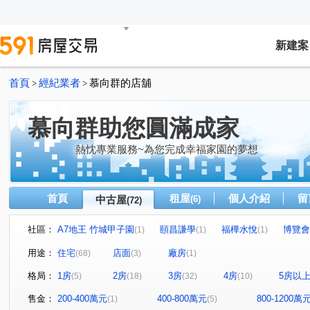
新建案
首頁
經紀業者
慕向群的店舖
>
>
慕向群助您圓滿成家
熱忱專業服務~為您完成幸福家園的夢想
首頁
租屋
個人介紹
留
中古屋
(6)
(72)
社區：
A7地王 竹城甲子園
頤昌謙學
福樺水悅
博覽會
(1)
(1)
(1)
耀捷境
富御捷境
亞昕昕聯心
四季悅
華
(1)
(1)
(1)
(1)
用途：
住宅
店面
廠房
(68)
(3)
(1)
法國小鎮香椰區
奇幻莊園
名軒快樂家
台北國
(1)
(1)
(2)
格局：
1房
2房
3房
4房
5房以
(5)
(18)
(32)
(10)
富中綠大地二期
遠雄新未來3
遠雄文青
新潤Do
(1)
(1)
(1)
詠勝-大來賞
友文化
九揚華峰
林口快易通
(1)
(2)
(1)
(1)
售金：
200-400萬元
400-800萬元
800-1200萬
(1)
(5)