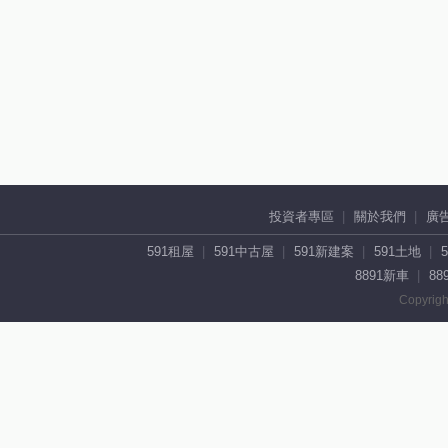
投資者專區
關於我們
廣
591租屋
591中古屋
591新建案
591土地
8891新車
88
Copyrigh