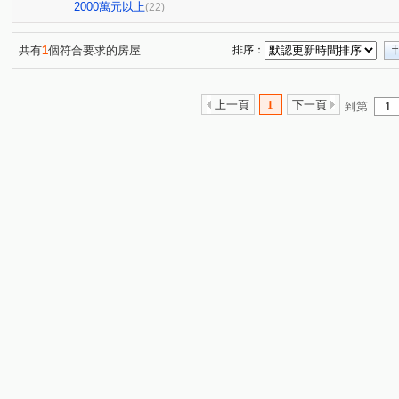
玄泰美
東騰青一
台北雙星
幸福社區A區
(1)
(1)
(1)
(1)
2000萬元以上
(22)
富貴天下
台北新都
富宇敦峰
寶山名邸
(1)
(1)
(2)
(1)
富宇上城
鴻廣絵青
竹城明治
君邑丘比特
(1)
(1)
(1)
(1)
共有
1
個符合要求的房屋
排序：
合遠新天地
百年樂透
頤昌筑岳
美麗人生
(1)
(1)
(1)
(1)
智富館
鴻禧大城
富宇悅峰
太子地球村
(1)
(1)
(1)
(1)
上一頁
1
下一頁
到第
藝景豐華
得意人生二期
富來舞綻
飛行館
(1)
(1)
(1)
(1)
亮漾地中海
中悅春天廣場
法國四季
新潤翡麗
(1)
(1)
(1)
(
麗園國宅
和發天鑽大樓區
亞昕奇瓦頌大廈
文
(1)
(1)
(1)
文化三路二段
文興路
中山路
文二三街
(2)
(1)
(1)
(1)
牛角坡路
大興五街
仁愛二路
信義路
樂
(2)
(1)
(1)
(2)
仁愛路一段
長慶二街
文學路
長慶一街
(1)
(1)
(2)
(2)
文青路
文化二路二段
公園路
金福街
文
(3)
(1)
(2)
(1)
文化三路一段
光峰路千禧新城
民有街
朝陽街
(1)
(1)
(2)
(
幸福五街
大業路一段
富國路
文化二路一段
(1)
(1)
(1)
(2)
愛國街
新中北路二段
樂學三路
民有五街
(1)
(1)
(2)
(1)
華亞三路
文德二路
萬壽路二段
忠孝三路
(2)
(1)
(2)
(1)
慈雲街
中央路三段
慈光街
八德二路
經
(1)
(1)
(1)
(1)
延峰街
麗園二街
大有路
(1)
(1)
(1)