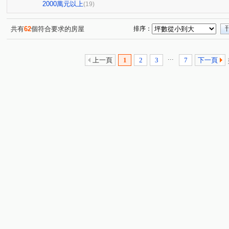
富宇富御
富宇上城
鴻廣絵青
竹城明治
(1)
(1)
(1)
(1)
2000萬元以上
(19)
皇翔歡喜城
合遠新天地
百年樂透
頤昌筑岳
(1)
(1)
(1)
(1)
巴黎香榭
智富館
鴻禧大城
富宇悅峰
太
(1)
(1)
(1)
(1)
共有
62
個符合要求的房屋
排序：
當代逸境
藝景豐華
得意人生二期
富來舞綻
(1)
(1)
(1)
(1)
森聯首席
亮漾地中海
中悅春天廣場
法國四季
(1)
(1)
(1)
(
...
上一頁
1
2
3
7
下一頁
富宇天匯
麗園國宅
和發天鑽大樓區
亞昕奇瓦
(1)
(1)
(1)
樂善三路
仁愛路一段
長慶二街
文學路
(2)
(1)
(1)
(2)
文桃路
文青路
文化二路二段
公園路
金
(1)
(3)
(1)
(2)
文化三路一段
光峰路千禧新城
民有街
朝陽街
(1)
(1)
(2)
(
幸福五街
大業路一段
富國路
文化二路一段
(1)
(1)
(1)
(2)
愛國街
新中北路二段
樂學三路
民有五街
(1)
(1)
(2)
(1)
華亞三路
文德二路
牛角坡路
萬壽路二段
(2)
(1)
(1)
(2)
文化七路
明德路一段
慈雲街
中央路三段
(2)
(1)
(1)
(1)
文化三路二段
八德二路
經國路
文青二路
(1)
(1)
(1)
(1)
麗園二街
大有路
(1)
(1)