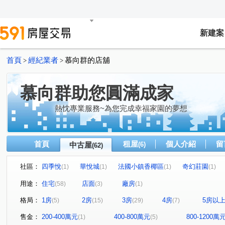
新建案
首頁
經紀業者
慕向群的店舖
>
>
慕向群助您圓滿成家
熱忱專業服務~為您完成幸福家園的夢想
首頁
租屋
個人介紹
留
中古屋
(6)
(62)
社區：
四季悅
華悅城
法國小鎮香椰區
奇幻莊園
(1)
(1)
(1)
(1)
台北國際村
富中綠大地二期
遠雄新未來3
遠雄
(1)
(1)
(1)
用途：
住宅
店面
廠房
(58)
(3)
(1)
新潤Double
詠勝-大來賞
友文化
九揚華峰
(1)
(1)
(2)
(1)
格局：
1房
2房
3房
4房
5房以
(5)
(15)
(29)
(7)
千禧新城
玄泰美
東騰青一
台北雙星
幸
(1)
(1)
(1)
(1)
博市大廈
富貴天下
台北新都
富宇敦峰
(1)
(1)
(1)
(2)
售金：
200-400萬元
400-800萬元
800-1200萬
(1)
(5)