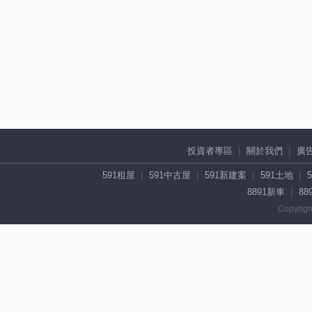
投資者專區
關於我們
廣
591租屋
591中古屋
591新建案
591土地
8891新車
88
Copyrigh