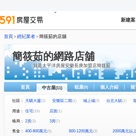
新建案
首頁
經紀業者
簡筱茹的店舖
>
>
簡筱茹的網路店舖
我是太平洋房屋安樂長庚加盟店簡筱茹
首頁
租屋
個人介紹
留
中古屋
(0)
(11)
社區：
天驕大廈
安樂區二期
城上城
台北大鎮
(2)
(1)
(3)
(1)
國家新城
孔雀開屏
樂利三街
安和一街
(1)
(1)
(3)
(1)
用途：
住宅
店面
(10)
(1)
義一路
新豐街
(1)
(1)
格局：
2房
3房
(3)
(7)
售金：
400-800萬元
800-1200萬元
2000萬元以
(5)
(3)