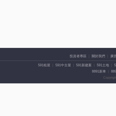
投資者專區
關於我們
廣
591租屋
591中古屋
591新建案
591土地
8891新車
88
Copyrigh