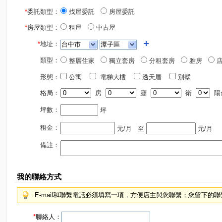
*
委託類型：
找屋委託
房屋委託
*
房屋類型：
租屋
中古屋
*
地址：
類型：
整層住家
獨立套房
分租套房
雅房
店
形態：
公寓
電梯大樓
透天厝
別墅
格局：
房
廳
衛
陽
坪數：
坪
租金：
元/月
至
元/月
備註：
我的聯絡方式
E-mail和聯繫電話必須填寫一項，方便店主與您聯繫；您留下的
*
聯絡人：