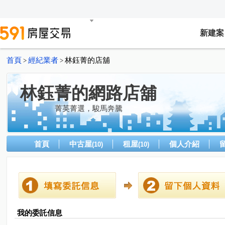
新建案
首頁
經紀業者
林鈺菁的店舖
>
>
林鈺菁的網路店舖
菁英菁選，駿馬奔騰
首頁
中古屋
租屋
個人介紹
(10)
(10)
我的委託信息