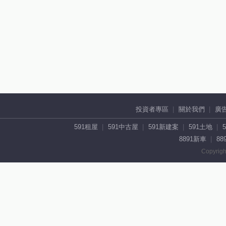
投資者專區
關於我們
廣
591租屋
591中古屋
591新建案
591土地
8891新車
88
Copyrigh