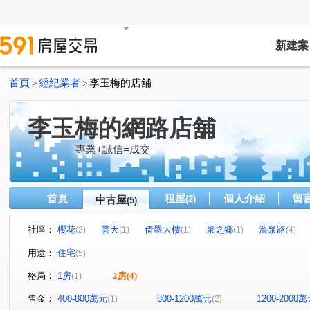
新建案
首頁
經紀業者
李玉梅的店舖
>
>
李玉梅的網路店舖
專業+誠信=成交
首頁
租屋
個人介紹
留
中古屋
(2)
(5)
社區：
櫻花
雲天
倚翠大樓
泉之鄉
溫泉路
(2)
(1)
(1)
(1)
(4)
用途：
住宅
(5)
格局：
1房
2房
(4)
(1)
售金：
400-800萬元
800-1200萬元
1200-2000
(1)
(2)