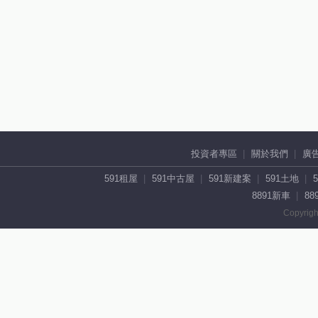
投資者專區
關於我們
廣
591租屋
591中古屋
591新建案
591土地
8891新車
88
Copyrigh