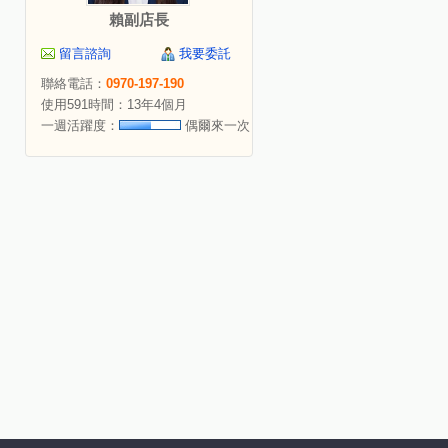
賴副店長
留言諮詢
我要委託
聯絡電話：
0970-197-190
使用591時間：13年4個月
一週活躍度：
偶爾來一次