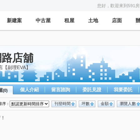
您好，歡迎來到591
新建案
中古屋
租屋
土地
店面
網路店舖
店【副理EVA】
個人介紹
留言諮詢
委託見證
我要委託
屋
(0)
刊登時間
坪數
金額
瀏覽人數
排序：
唷！