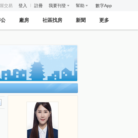
房屋交易
登入
註冊
我要刊登
幫助
數字App
辦公
廠房
社區找房
新聞
更多