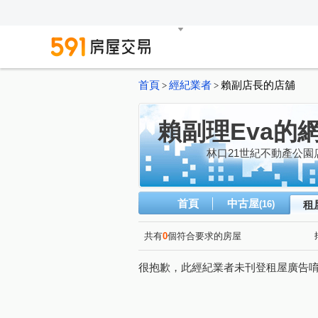
首頁
經紀業者
賴副店長的店舖
>
>
賴副理Eva的
林口21世紀不動產公園
首頁
中古屋
(16)
租
共有
0
個符合要求的房屋
很抱歉，此經紀業者未刊登租屋廣告