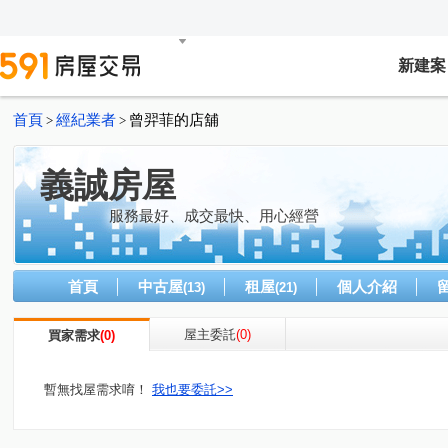
新建案
首頁
經紀業者
曾羿菲的店舖
>
>
義誠房屋
服務最好、成交最快、用心經營
首頁
中古屋
租屋
個人介紹
(13)
(21)
屋主委託
(0)
買家需求
(0)
暫無找屋需求唷！
我也要委託>>