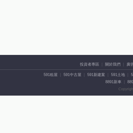
投資者專區
關於我們
廣
591租屋
591中古屋
591新建案
591土地
8891新車
88
Copyrigh