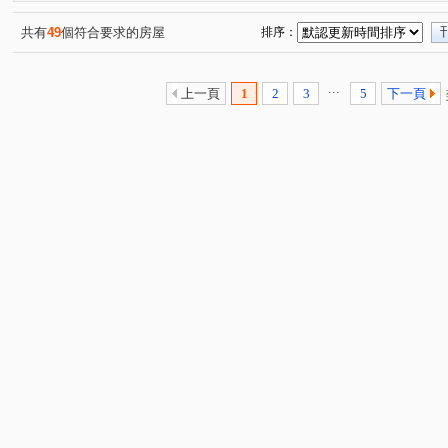
麗景大廈
亞昕御金香
大華昇耕
遠雄未來城二
(1)
(1)
(1)
台北新都
國泰新泰華城
晴空樹
合峰曜境
(1)
(1)
(1)
(1)
共有
49
個符合要求的房屋
排序：
遠雄未來市
活力城
文化三星
法國四季
(1)
(2)
(1)
(2)
森達美術館
詠勝-大來賞
民權路
文化三路一段
(1)
(1)
(2)
...
上一頁
1
2
3
5
下一頁
民享路
文化二路二段
忠孝路
文化二路
(2)
(2)
(3)
(2)
佳林路
民族路
南勢一街
吉祥路
文化二
(1)
(4)
(1)
(2)
藝文街
仁愛二路
文三二街
仁愛路一段
(1)
(2)
(1)
(1)
新泰路
八德路
仁愛路二段
信義路
公園
(1)
(1)
(1)
(2)