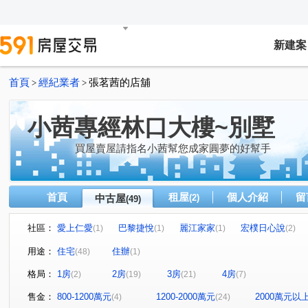
新建案
首頁
經紀業者
張茗茜的店舖
>
>
小茜專經林口大樓~別墅
買屋賣屋請指名小茜幫您成家圓夢的好幫手
首頁
租屋
個人介紹
留
中古屋
(2)
(49)
社區：
愛上仁愛
巴黎捷悅
麗江家家
宏樸日心說
(1)
(1)
(1)
(2)
文化麗園
九揚天下大廈
竹城佐賀
鉑晶
(1)
(1)
(2)
(1)
用途：
住宅
住辦
(48)
(1)
巴黎香頌
富堡晶宴
森鉅旭
立軒天玥
上
(1)
(1)
(1)
(2)
格局：
1房
2房
3房
4房
(2)
(19)
(21)
(7)
宏錦 W one
世貿芳鄰
三發嵐海
台北麗都A區
(1)
(1)
(1)
(
福樺大觀文明
富麗達
立軒天翠
公寓
夢
(1)
(1)
(1)
(1)
售金：
800-1200萬元
1200-2000萬元
2000萬元以
(4)
(24)