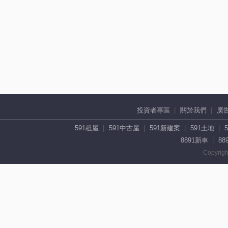
投資者專區
關於我們
廣
591租屋
591中古屋
591新建案
591土地
8891新車
88
Copyrigh