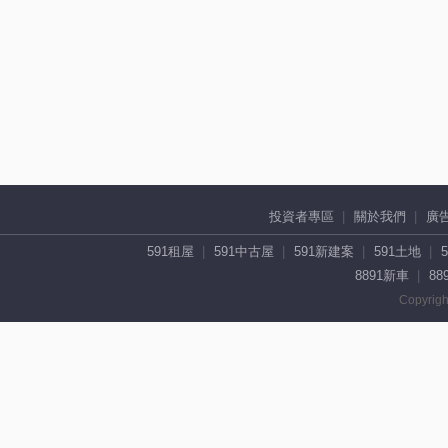
投資者專區
關於我們
廣
591租屋
591中古屋
591新建案
591土地
8891新車
88
Copyrigh