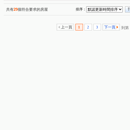
上河園
勤樸天悅
春城愛
陸光新城A
幸福
(1)
(1)
(1)
(1)
台北神話
明志書苑
富總青沐
芳洲漾
百
(1)
(1)
(1)
(1)
共有
29
個符合要求的房屋
排序：
心天畝
陸光新城A區
海德堡
武泰臻和
麗
(1)
(1)
(1)
(1)
未來家大河琉御
新五路二段
信華六街
成泰路
(1)
(4)
(1)
上一頁
1
2
3
下一頁
到第
芳洲一路
明志路三段
新城一路
五福路
(2)
(1)
(3)
(3)
泰林路二段
御史路
芳洲八路
西雲路
新
(1)
(3)
(1)
(3)
水碓六路
成洲七路
登林路
成泰路三段
(1)
(1)
(1)
(2)
水碓一路
明志路二段
水碓七路
明志路一段
(1)
(2)
(1)
(1)
民義路一段
(1)