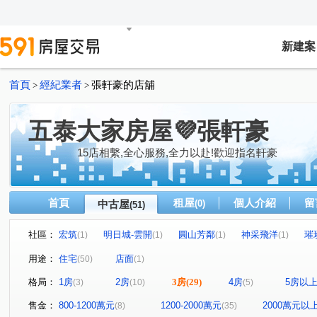
新建案
首頁
經紀業者
張軒豪的店舖
>
>
五泰大家房屋💜張軒豪
15店相繫,全心服務,全力以赴!歡迎指名軒豪
首頁
租屋
個人介紹
留
中古屋
(0)
(51)
社區：
宏筑
明日城-雲開
圓山芳鄰
神采飛洋
璀
(1)
(1)
(1)
(1)
泰山天運
坎城假期
春城韻
幸福美滿大地
(1)
(1)
(1)
(1)
用途：
住宅
店面
(50)
(1)
麗池樂章
微美嵐
天空之邑
新大直-蘇黎市
(1)
(3)
(3)
(1)
格局：
1房
2房
3房
(29)
4房
5房以
(3)
(10)
(5)
高第三米六之間
麗源大阪
台北花城
中翰雅築
(1)
(1)
(1)
(
台北新天地
中德伴月灣大樓區
貿商國宅
佳陞
(1)
(1)
(1)
售金：
800-1200萬元
1200-2000萬元
2000萬元以
(8)
(35)