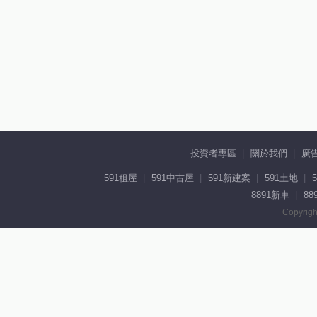
投資者專區
關於我們
廣
591租屋
591中古屋
591新建案
591土地
8891新車
88
Copyrigh