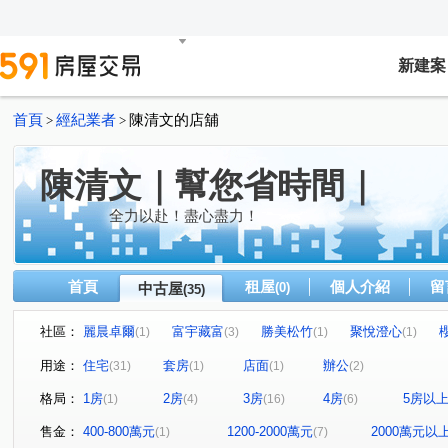
新建案
首頁
經紀業者
陳清文的店舖
>
>
陳清文｜幫您省時間｜
全力以赴！盡心盡力！
首頁
租屋
個人介紹
留
中古屋
(0)
(35)
社區：
麗晨卓爾
富宇藏富
勝美松竹
聚悅澄心
(1)
(3)
(1)
(1)
仁美大觀
中港世貿天下大樓
勝美有禮
佑崧鼎
(1)
(2)
(1)
用途：
住宅
套房
店面
辦公
(31)
(1)
(1)
(2)
大毅一嶼
惠宇朗庭
勝美敦美
達麗居山G3
(1)
(1)
(1)
(1)
格局：
1房
2房
3房
4房
5房以
(1)
(4)
(16)
(6)
櫻花活力水岸
THE精銳
大毅讚幸福
久樘臻悅
(1)
(1)
(1)
(
寶輝THE SPRINGS
寬埕和雲
米蘭雙星
國雄
(1)
(1)
(1)
售金：
400-800萬元
1200-2000萬元
2000萬元以
(1)
(7)