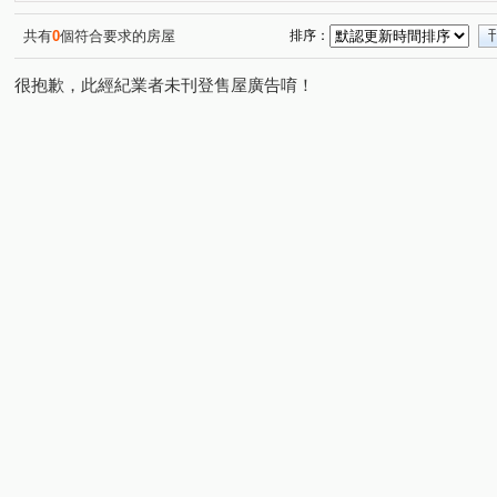
佑崧千滙
景賢路
崇德二路二段
松竹路二段
(1)
(1)
(3)
(2)
港新三路
長生一街
臺灣大道四段
環中東路六
(1)
(1)
(2)
共有
0
個符合要求的房屋
排序：
思齊街
漢成六街
豐樂北二路
敦富路
大
(1)
(1)
(1)
(3)
很抱歉，此經紀業者未刊登售屋廣告唷！
松竹五路一段
三甲東街
勝利七街
祥順東路二
(1)
(1)
(1)
昌平東六路
崇德十六路
弘智二街
館前路
(1)
(1)
(2)
(1)
漢口路五段
台灣大道三段
東光園路
太安中街
(1)
(1)
(1)
(