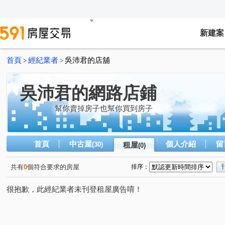
新建案
首頁
經紀業者
吳沛君的店舖
>
>
吳沛君的網路店鋪
幫你賣掉房子也幫你買到房子
首頁
中古屋
個人介紹
留
(30)
租屋
(0)
共有
0
個符合要求的房屋
排序：
很抱歉，此經紀業者未刊登租屋廣告唷！