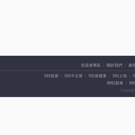
投資者專區
關於我們
廣
591租屋
591中古屋
591新建案
591土地
8891新車
88
Copyrigh