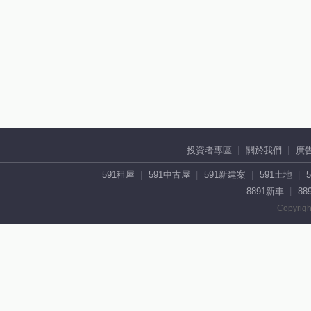
投資者專區
關於我們
廣
591租屋
591中古屋
591新建案
591土地
8891新車
88
Copyrigh