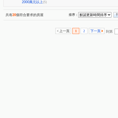
鳳學路
正忠路
大正路
慈英街
(1)
(1)
(1)
(1)
2000萬元以上
(5)
共有
20
個符合要求的房屋
排序：
上一頁
1
2
下一頁
到第