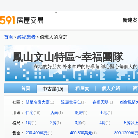
新建案
首頁
經紀業者
值班人的店舖
>
>
鳳山文山特區~幸福團隊
在地的好朋友.外來客戶的好導遊.誠心關心每個人的
首頁
租屋
個人介紹
留
中古屋
(0)
(19)
社區：
雙星名園大廈
達麗世界仁
春福天駅
都會風情
(1)
(1)
(1)
松鶴
捷運新都心六期
藏丰
愛上城
浤圃 
(1)
(1)
(1)
(1)
用途：
住宅
店面
廠房
土地
(16)
(1)
(1)
(1)
東勢段
復興街
興中一路
高鐵大道
智發
(1)
(1)
(1)
(1)
格局：
1房
2房
3房
4房
5房以
(1)
(1)
(9)
(1)
廣東二街
太子路
拷潭路
真君路
中山東
(1)
(1)
(1)
(1)
文樂街
光遠路
懷安街
鳳學路
正忠路
(1)
(1)
(1)
(1)
(1)
售金：
200-400萬元
400-800萬元
800-1200萬
(1)
(1)