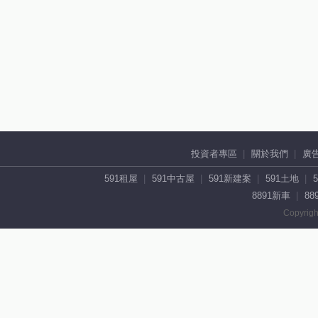
投資者專區
關於我們
廣
591租屋
591中古屋
591新建案
591土地
8891新車
88
Copyrigh