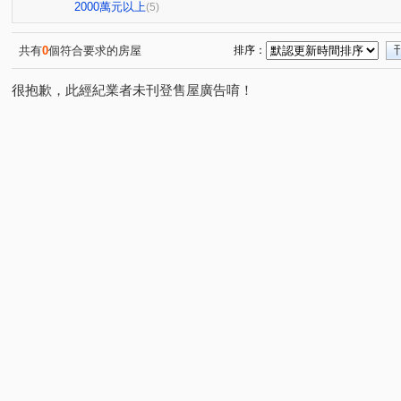
慈英街
(1)
2000萬元以上
(5)
共有
0
個符合要求的房屋
排序：
很抱歉，此經紀業者未刊登售屋廣告唷！