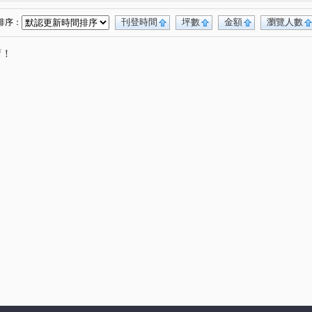
府家園
當代藝術Mo Art
中國江山
(1)
(2)
(1)
如意居B
巴黎伯爵
寶祥縣寶
一品國硯
(1)
(1)
(1)
(1)
刊登時間
坪數
金額
瀏覽人數
排序：
政潤隆
正光二街
寶山街
大興街
(1)
(3)
(1)
(1)
唷！
桃路
南平路
寶慶路
慈文路
(1)
(1)
(2)
(1)
崙段
民有十一街
奉化路
大連二街
(1)
(1)
(1)
(1)
大觀路三段
經國路
民有三街
慈光街
(2)
(1)
(2)
(1)
街
泰山街
莊敬路二段
德華街
(1)
(1)
(1)
(1)
路二段
瑞慶路
中平路
中埔二街
(1)
(1)
(1)
(1)
永樂街
東勢街
中山路
民生路
(2)
(1)
(1)
(1)
中山路
大業路一段
中華路
(1)
(1)
(1)
院後街
(1)