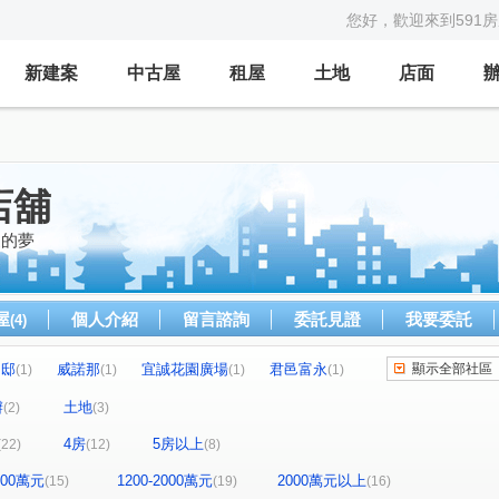
您好，歡迎來到591
新建案
中古屋
租屋
土地
店面
店舖
家的夢
屋
個人介紹
留言諮詢
委託見證
我要委託
(4)
名邸
威諾那
宜誠花園廣場
君邑富永
顯示全部社區
(1)
(1)
(1)
(1)
大家門第
合輝鼎苑
陽光峇里四季區
(1)
(1)
(1)
辦
土地
(2)
(3)
和洲House
瑜璟芳華
漢生ROOM18
(2)
(1)
(2)
4房
5房以上
(22)
(12)
(8)
尚林花園廣場
築世天下
鉑金House
(1)
(1)
(1)
史丹佛-美學館
新巢派
中國江山
(2)
(1)
(1)
1200萬元
1200-2000萬元
2000萬元以上
(15)
(19)
(16)