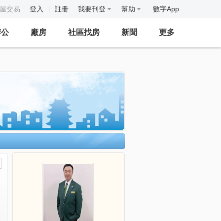
房屋交易
登入
註冊
我要刊登
幫助
數字App
辦公
廠房
社區找房
新聞
更多