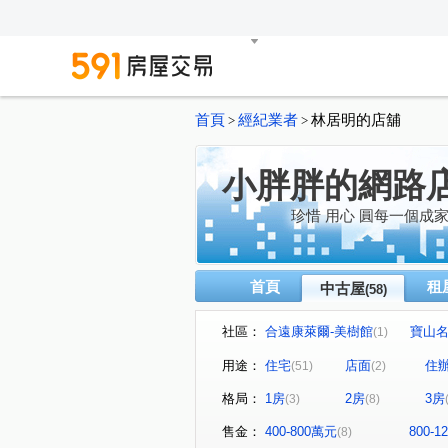
首頁
經紀業者
林居明的店舖
>
>
小胖胖的網路
珍惜 用心 圓每一個成
首頁
租
中古屋
(58)
社區：
合遠康萊爾-美樹館
寶山
(1)
興富發鉑悅
百川綠晶
(1)
(1)
用途：
住宅
店面
住
(51)
(2)
三閤院
宏國真愛D區
(1)
(1)
格局：
1房
2房
3房
(3)
(8)
新格名廈
冠倫大國
(1)
(1)
世紀風華
臻愛
合遠
(1)
(1)
售金：
400-800萬元
800-
(8)