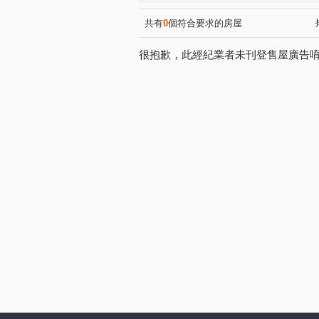
吾家麗
竹城御賞
學
(1)
(1)
白雲山莊
凱撒宮庭
(1)
(1)
共有
0
個符合要求的房屋
明日耀
大墅雲集
市
(1)
(1)
很抱歉，此經紀業者未刊登售屋廣告
樹仁三街
永安路
文
(1)
(2)
桃鶯路
天祥一街
沙
(1)
(1)
國豐六街
大華七街
(2)
(1)
大有路
同安街
鎮三
(1)
(1)
南平街
南上路
三民
(1)
(1)
大連三街
民有五街
(1)
(2)
國強七街
莊敬路一段
(1)
(1)
漢生東路
富國路
法
(1)
(1)