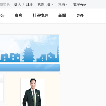
房屋交易
登入
註冊
我要刊登
幫助
數字App
辦公
廠房
社區找房
新聞
更多