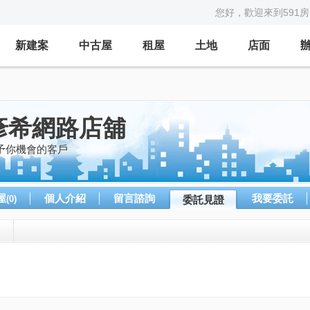
您好，歡迎來到591
新建案
中古屋
租屋
土地
店面
彥希網路店舖
予你機會的客戶
屋
個人介紹
留言諮詢
我要委託
(0)
委託見證