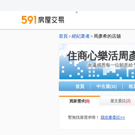
首頁
經紀業者
周彥希的店舖
>
>
住商心樂活周
永遠感恩每一位願意給
首頁
中古屋
租
(32)
屋主委託
(2)
買家需求
(0)
暫無找屋需求唷！
我也要委託>>