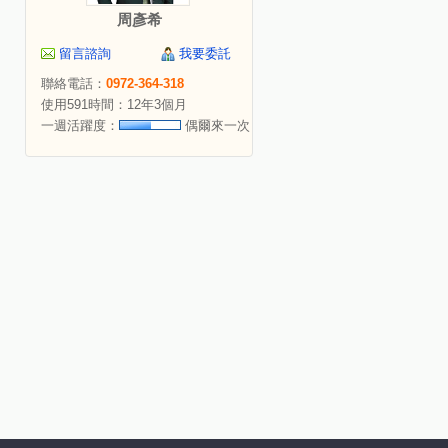
周彥希
留言諮詢
我要委託
聯絡電話：
0972-364-318
使用591時間：12年3個月
一週活躍度：
偶爾來一次