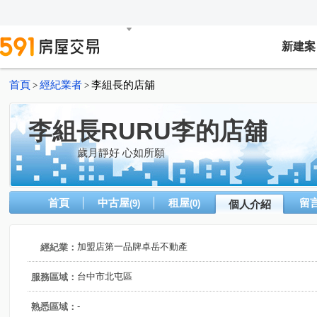
新建案
首頁
經紀業者
李組長的店舖
>
>
李組長RURU李的店舖
歲月靜好 心如所願
首頁
中古屋
租屋
留
(9)
(0)
個人介紹
加盟店第一品牌卓岳不動產
經紀業：
台中市北屯區
服務區域：
-
熟悉區域：