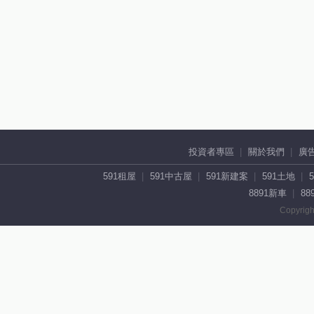
投資者專區
關於我們
廣
591租屋
591中古屋
591新建案
591土地
8891新車
88
Copyrigh