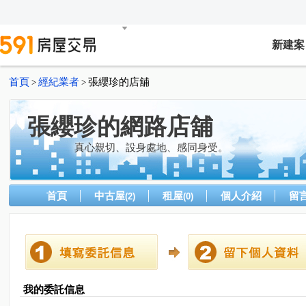
新建案
首頁
經紀業者
張纓珍的店舖
>
>
張纓珍的網路店舖
真心親切、設身處地、感同身受。
首頁
中古屋
租屋
個人介紹
留
(2)
(0)
我的委託信息