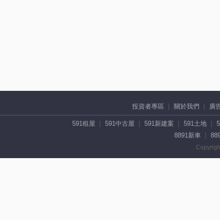
投資者專區
關於我們
廣
591租屋
591中古屋
591新建案
591土地
8891新車
88
Copyrigh