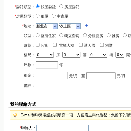
*
委託類型：
找屋委託
房屋委託
*
房屋類型：
租屋
中古屋
*
地址：
類型：
整層住家
獨立套房
分租套房
雅房
店
形態：
公寓
電梯大樓
透天厝
別墅
格局：
房
廳
衛
陽
坪數：
坪
租金：
元/月
至
元/月
備註：
我的聯絡方式
E-mail和聯繫電話必須填寫一項，方便店主與您聯繫；您留下的
*
聯絡人：