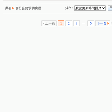
樺福水悅
湯泉行館
新歐洲
弘富明仁
仁
(1)
(1)
(1)
(1)
咊暘和
捷運上城
捷運雙星
台北首富
成
(1)
(1)
(1)
(1)
共有
46
個符合要求的房屋
排序：
中正路
環河西路二段
橋和路
興南路二段
(1)
(1)
(1)
(1)
景平路
南山路
自強路
中安街
壽德街
(1)
(2)
(1)
(1)
(1)
...
上一頁
1
2
3
5
下一頁
廣福路
安平路
景安路
中山路一段
中和
(1)
(1)
(2)
(2)
圓通路
中興街
環河西路一段
安康路二段
(1)
(2)
(3)
(1)
民有街
興南路一段
信義路
雙園街
國光
(1)
(1)
(1)
(1)
景新街
仁愛路
永平路
南華路
(1)
(1)
(2)
(1)