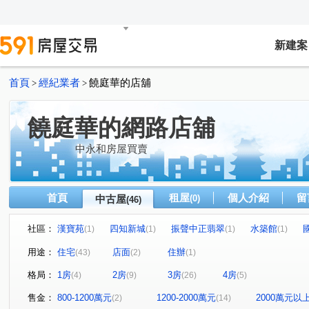
新建案
首頁
經紀業者
饒庭華的店舖
>
>
饒庭華的網路店舖
中永和房屋買賣
首頁
租屋
個人介紹
留
中古屋
(0)
(46)
社區：
漢寶苑
四知新城
振聲中正翡翠
水築館
(1)
(1)
(1)
(1)
童話特區
天琴大廈
天空之城
泓鼎秀山
(1)
(1)
(1)
(1)
用途：
住宅
店面
住辦
(43)
(2)
(1)
壽德新村甲區
蒲陽南山
老爺華廈
御璽
(1)
(1)
(1)
(1)
格局：
1房
2房
3房
4房
(4)
(9)
(26)
(5)
景安台北
新時代
摩登大國
翡麗
陽光花
(1)
(1)
(1)
(1)
民有天玥
捷洋天湛
擎天華城
美麗永安
(1)
(1)
(1)
(1)
售金：
800-1200萬元
1200-2000萬元
2000萬元以
(2)
(14)