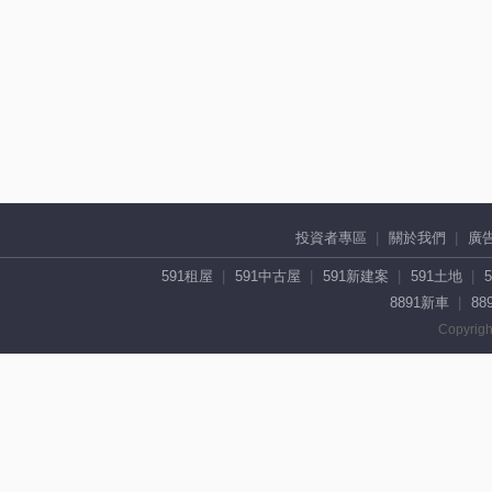
投資者專區
關於我們
廣
591租屋
591中古屋
591新建案
591土地
8891新車
88
Copyrigh