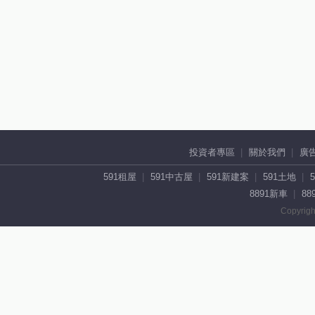
投資者專區
關於我們
廣
591租屋
591中古屋
591新建案
591土地
8891新車
88
Copyrigh