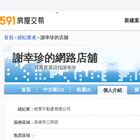
新建案
首頁
經紀業者
謝幸珍的店舖
>
>
謝幸珍的網路店舖
買屋賣屋請找謝幸珍
首頁
中古屋
租屋
留
(10)
(4)
個人介紹
稑豐不動產有限公司
經紀業：
高雄市三民區
服務區域：
-
熟悉區域：