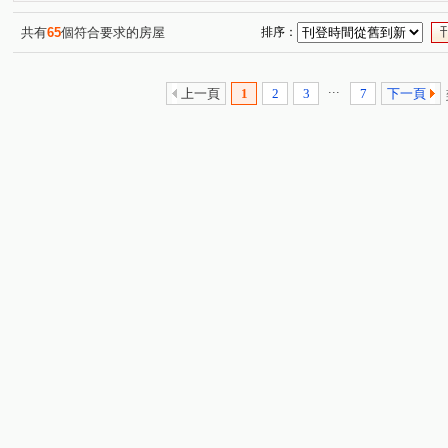
台北晶麒
欣聯東園綻
吉林路
民權東路二段
(1)
(1)
(5)
(2)
青年路
成功路一段
北新路一段
西園路二段
(2)
(1)
(1)
(1)
共有
65
個符合要求的房屋
排序：
武成街
武昌街二段
汀州路一段
中華路二段
(1)
(1)
(1)
(5)
詔安街
德昌街
承德路七段
國興路
辛亥
(1)
(1)
(1)
(2)
...
上一頁
1
2
3
7
下一頁
辛亥路二段
杭州南路一段
中興路二段
八德路
(1)
(1)
(1)
南京東路五段
景平路
中華路二段
成功路四段
(1)
(1)
(1)
(
仁愛路三段
汀州路三段
寶興街
環河南路二段
(1)
(1)
(1)
(
長泰街
興隆路三段
央北二路
三俊街
松
(2)
(1)
(1)
(1)
承和街
信義路五段
興寧街
新生南路三段
(1)
(1)
(1)
(1)
復興北路
新生北路三段
內江街
潮州街
(1)
(1)
(2)
(1)
羅斯福路一段
和平西路三段
康定路
東園街
(1)
(1)
(1)
(1)