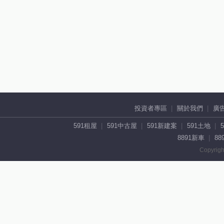
投資者專區
關於我們
廣
591租屋
591中古屋
591新建案
591土地
8891新車
88
Copyrigh