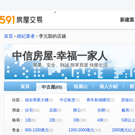
新建案
首頁
經紀業者
李元顥的店舖
>
>
中信房屋-幸福一家人
專業、安全、熱誠 簡單買屋 快樂生活
首頁
租屋
個人介紹
留
中古屋
(2)
(65)
社區：
福全商業大樓
中正歐堡
青年新城國宅
碧波白
(2)
(1)
(2)
(
國光社區
樺福千金
臺北市國興
台大莎士比亞
(3)
(1)
(1)
用途：
住宅
店面
辦公
住辦
廠房
(51)
(5)
(7)
(1)
(1)
青年新城國宅
園上園
楓韻晴川
宏泰新象金座
(1)
(1)
(1)
(
格局：
1房
2房
3房
4房
5房以
(8)
(13)
(19)
(2)
克強大樓
隱苑
新店寶
金鼎大廈
皇翔MR
(1)
(1)
(1)
(1)
台北爵士
國光社區
華登天美
皇宮大樓
(1)
(1)
(1)
(1)
售金：
800-1200萬元
1200-2000萬元
2000萬元以
(4)
(18)