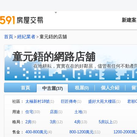
新建案
首頁
經紀業者
童元鋙的店舖
>
>
童元鋙的網路店舖
在地耕耘，實實在在的好鄰居，儘管有任何不動產
首頁
租屋
個人介紹
留
中古屋
(0)
(37)
社區：
太極新村18號
巨匠傳奇
盛好大苑大樓區
君順C
(1)
(1)
(1)
合新城峰
中山富域
師範國宅
富宇世紀美
(1)
(3)
(1)
(2)
用途：
住宅
店面
土地
(33)
(1)
(3)
惠來 栢悅花園
卡里善
太極新村
和美新都心
(1)
(1)
(1)
(1)
格局：
2房
3房
4房
5房以上
(6)
(12)
(13)
(2)
鴻茂富匯
茄苳路一段245巷3號
信義之璽
全友
(1)
(1)
(1)
埔港路
和厝路二段
太極新村
南興街
中
(1)
(1)
(2)
(1)
售金：
400-800萬元
800-1200萬元
1200-2000
(4)
(11)