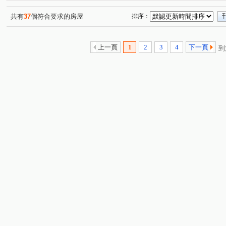
虎山街
中山路三段
東閔路一段
民族路
(1)
(2)
(1)
(1)
埔東街
忠恕路
瑞陽街
仁安路
信安路
(1)
(1)
(3)
(2)
(1)
共有
37
個符合要求的房屋
排序：
嘉鐵路
彰美路三段
三民路
金馬路三段
(1)
(1)
(1)
(1)
建國東路
宋厝巷
精誠路
向陽街
安南巷
(1)
(1)
(1)
(1)
(
上一頁
1
2
3
4
下一頁
到
天祥路
辭修北路
(1)
(1)