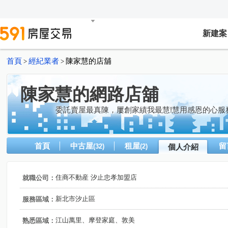
新建案
首頁
經紀業者
陳家慧的店舖
>
>
陳家慧的網路店舖
委託賣屋最真陳，屢創家績我最慧!慧用感恩的心服
首頁
中古屋
租屋
留
(32)
(2)
個人介紹
住商不動産 汐止忠孝加盟店
就職公司：
新北市汐止區
服務區域：
江山萬里、摩登家庭、敦美
熟悉區域：