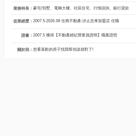
豪宅/別墅、電梯大樓、社區住宅、行情諮詢、銀行貸款
業務特長：
2007.5-2026.08 住商不動產-汐止忠孝加盟店 任職
從業經歷：
2007.5 獲得【不動產經紀營業員證明】職業證照
證書：
您看喜歡的房子找我幫你談就對了!
關於我：