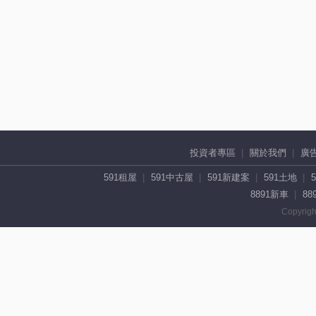
投資者專區
關於我們
廣
591租屋
591中古屋
591新建案
591土地
8891新車
88
Copyrigh