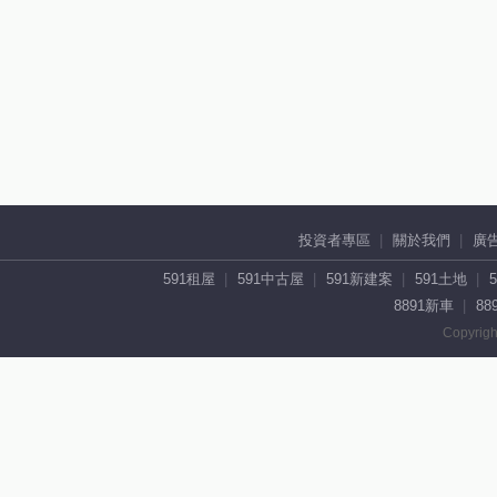
投資者專區
關於我們
廣
591租屋
591中古屋
591新建案
591土地
8891新車
88
Copyrigh