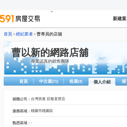
新建案
首頁
經紀業者
曹專員的店舖
>
>
曹以新的網路店舖
專業認真的銷售團隊
首頁
中古屋
租屋
留
(71)
(4)
個人介紹
台灣房屋 莊敬直營店
就職公司：
桃園市桃園區
服務區域：
-
熟悉區域：