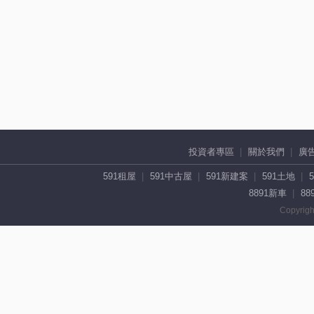
投資者專區
關於我們
廣
591租屋
591中古屋
591新建案
591土地
8891新車
88
Copyrigh