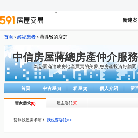
新建案
首頁
經紀業者
蔣貹賢的店舖
>
>
中信房屋蔣總房產仲介服務
為您圓滿達成房地產買賣的美夢,您房產投資好顧問!
首頁
中古屋
租屋
個人介紹
留
(6)
(0)
屋主委託
(0)
買家需求
(0)
暫無找屋需求唷！
我也要委託>>