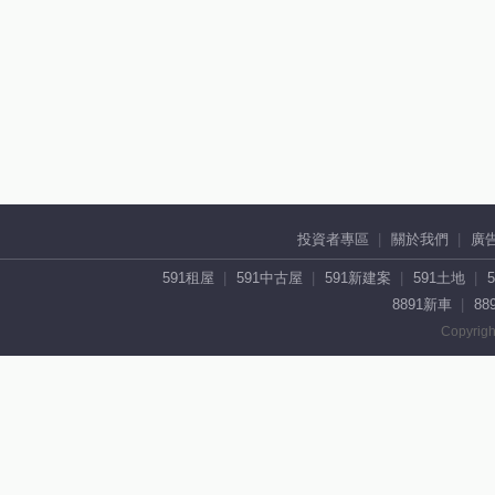
投資者專區
關於我們
廣
591租屋
591中古屋
591新建案
591土地
8891新車
88
Copyrigh