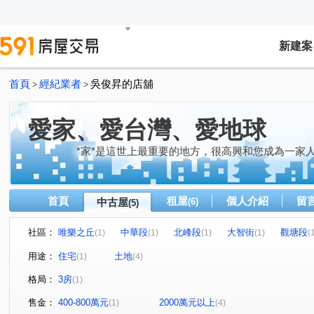
新建案
首頁
經紀業者
吳俊昇的店舖
>
>
愛家、愛台灣、愛地球
*家*是這世上最重要的地方，很高興和您成為一家
首頁
租屋
個人介紹
留
中古屋
(6)
(5)
社區：
唯樂之丘
中華段
北峰段
大智街
觀塘段
(1)
(1)
(1)
(1)
(
用途：
住宅
土地
(1)
(4)
格局：
3房
(1)
售金：
400-800萬元
2000萬元以上
(1)
(4)