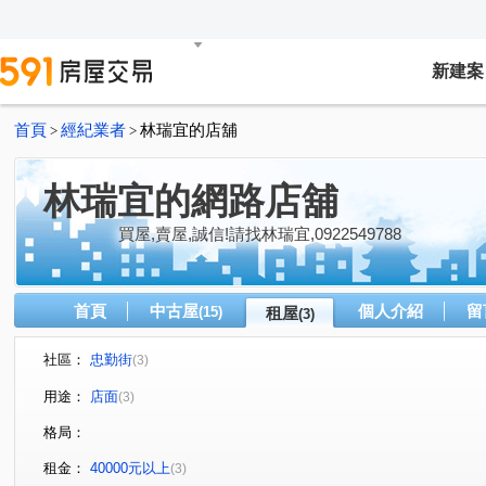
新建案
首頁
經紀業者
林瑞宜的店舖
>
>
林瑞宜的網路店舖
買屋,賣屋,誠信!請找林瑞宜,0922549788
首頁
中古屋
個人介紹
留
(15)
租屋
(3)
社區：
忠勤街
(3)
用途：
店面
(3)
格局：
租金：
40000元以上
(3)