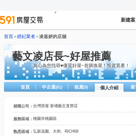
新建案
首頁
經紀業者
凌嘉妍的店舖
>
>
藝文凌店長~好屋推薦
真心為您找尋♥優質好屋~首購換屋！投資置產！
首頁
中古屋
租屋
留
(61)
(0)
個人介紹
台灣房屋 新埔藝文直營店
就職公司：
桃園市桃園區
服務區域：
弘新花園、大和、RICH58
熟悉區域：