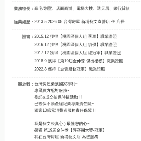
豪宅/別墅、店面商辦、電梯大樓、透天厝、銀行貸款
業務特長：
2013.5-2026.08 台灣房屋-新埔藝文直營店 任 店長
從業經歷：
2015.12 獲得【桃園區個人組 季軍】職業證照
證書：
2016.12 獲得【桃園區個人組 績優】職業證照
2017.12 獲得【桃園區個人組 總冠軍】職業證照
2018.9 獲得【第19屆金仲獎 傑出楷模】職業證照
2022.8 獲得【金質服務冠軍】職業證照
台灣房屋榮獲國家專利~
關於我：
專屬買方配對服務~
委託&成交抽保時捷活動 !!
已投保不動產經紀業專業責任險~
獨家10億元消費者服務責任保障 !!
我是藝文凌真心:) 最懂您的心~
榮獲 第19屆金仲獎【評審團大獎-冠軍】
我在台灣房屋 新埔藝文店 為您服務