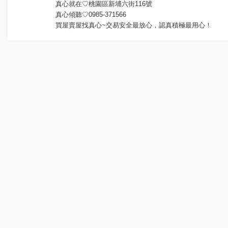
真心就在♡桃園區新埔六街116號
真心傾聽♡0985-371566
買屋賣屋找真心~交易安全最放心，認真積極最用心！