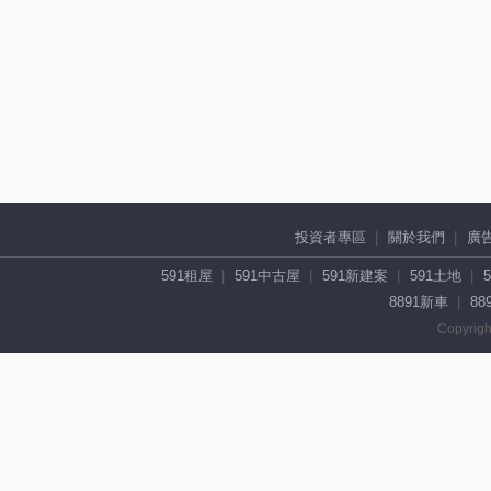
投資者專區
關於我們
廣
591租屋
591中古屋
591新建案
591土地
8891新車
88
Copyrigh