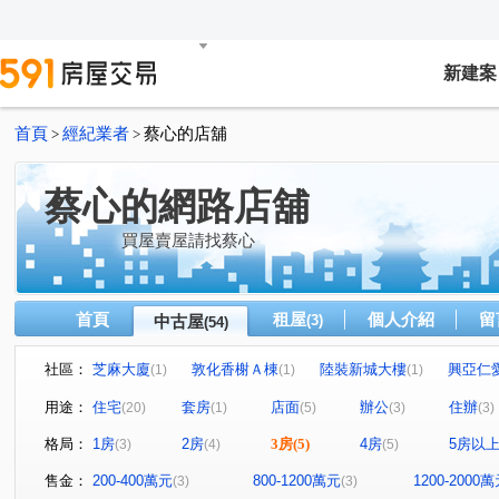
新建案
首頁
經紀業者
蔡心的店舖
>
>
蔡心的網路店舖
買屋賣屋請找蔡心
首頁
租屋
個人介紹
留
中古屋
(3)
(54)
社區：
芝麻大廈
敦化香榭Ａ棟
陸裝新城大樓
興亞仁
(1)
(1)
(1)
冠德愛閱
開屏萬國大廈
林森路三段86巷6弄10號
(1)
(1)
(1)
用途：
住宅
套房
店面
辦公
住辦
(20)
(1)
(5)
(3)
(3)
住一名園
白金漢大廈
新達大廈
敦北綠洲B棟
(1)
(1)
(1)
(1
格局：
1房
2房
3房
(5)
4房
5房以
(3)
(4)
(5)
家美國際金融大樓
保富通商大樓
迎旭山莊
橡
(1)
(1)
(1)
美景山莊
吉鑽大廈
銀河路
大同路三段
(1)
(1)
(1)
(1)
售金：
200-400萬元
800-1200萬元
1200-2000
(3)
(3)