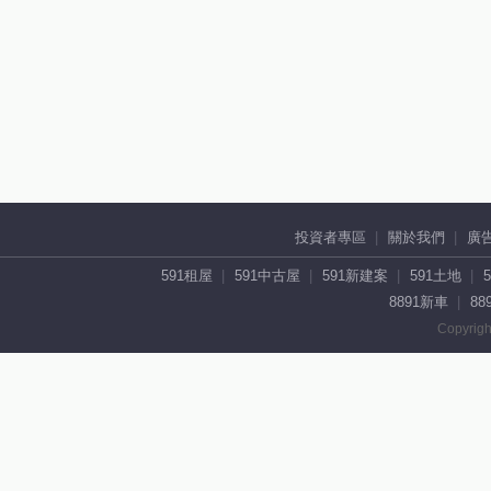
投資者專區
關於我們
廣
591租屋
591中古屋
591新建案
591土地
8891新車
88
Copyrigh