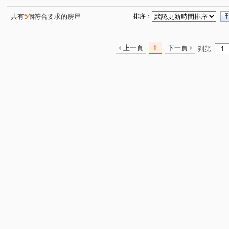
中正路
弘道路
文山路一段
八德路三段
(1)
(1)
(1)
(2)
南京東路三段
敦化南路二段
中山路二段
延吉
(2)
(1)
(1)
共有
5
個符合要求的房屋
排序：
三龍街
青雲街
重新路二段
民義街
武昌
(3)
(1)
(1)
(1)
林森路三段
辛亥路七段
溫泉路
政大三街
(1)
(1)
(1)
(1)
上一頁
1
下一頁
到第
八德路二段
民權東路六段
長安東路二段
龍山
(1)
(1)
(1)
重慶北路三段
新台五路一段
長春路
八德路二
(1)
(1)
(1)
忠孝東路五段
復興北路
國興街
懷德街
(1)
(1)
(1)
(1)
基隆路二段
德安路
復興路
新安路
景興
(1)
(1)
(1)
(1)