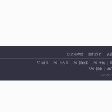
投資者專區
關於我們
廣
591租屋
591中古屋
591新建案
591土地
8891新車
88
Copyrigh