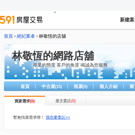
新建案
首頁
經紀業者
林敬恆的店舖
>
>
林敬恆的網路店舖
專業的態度 客戶的角度 竭誠為您服務
首頁
中古屋
租屋
個人介紹
留
(15)
(0)
屋主委託
(0)
買家需求
(0)
暫無找屋需求唷！
我也要委託>>