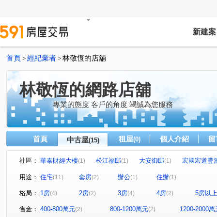
新建案
首頁
經紀業者
林敬恆的店舖
>
>
林敬恆的網路店舖
專業的態度 客戶的角度 竭誠為您服務
首頁
租屋
個人介紹
留
中古屋
(0)
(15)
社區：
華泰財經大樓
松江福邸
大安御邸
宏國宏道豐
(1)
(1)
(1)
I-MORE新生代
林森觀光大廈
首善鑽石大廈
(1)
(1)
(1)
用途：
住宅
套房
辦公
住辦
(11)
(2)
(1)
(1)
華固鼎苑
華崗
高湯屋
創意家
民生東路
(1)
(1)
(1)
(1)
格局：
1房
2房
3房
4房
5房以
(4)
(2)
(4)
(2)
民權東路二段
瑞安街
中環路二段
林森北路
(1)
(1)
(1)
(1)
安民街
基隆路二段
行善路
吉林路
伊通
(1)
(1)
(1)
(1)
售金：
400-800萬元
800-1200萬元
1200-2000
(2)
(2)