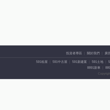
投資者專區
關於我們
廣
591租屋
591中古屋
591新建案
591土地
8891新車
88
Copyrigh