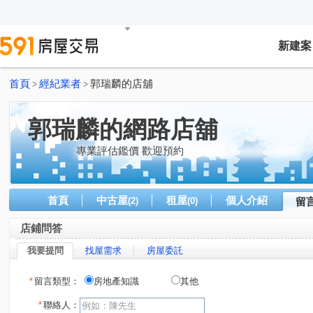
新建案
首頁
經紀業者
郭瑞麟的店舖
>
>
郭瑞麟的網路店舖
專業評估鑑價 歡迎預約
首頁
中古屋
租屋
個人介紹
(2)
(0)
留
店鋪問答
我要提問
找屋需求
房屋委託
*
留言類型：
房地產知識
其他
*
聯絡人：