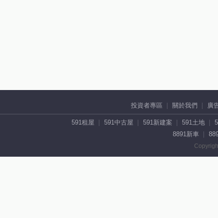
投資者專區
關於我們
廣
591租屋
591中古屋
591新建案
591土地
8891新車
88
Copyrigh