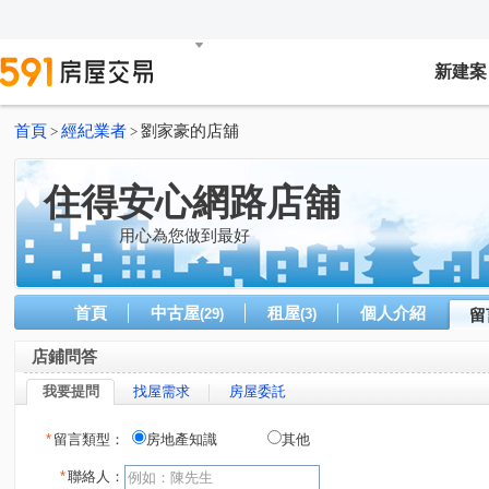
新建案
首頁
經紀業者
劉家豪的店舖
>
>
住得安心網路店舖
用心為您做到最好
首頁
中古屋
租屋
個人介紹
(29)
(3)
留
店鋪問答
我要提問
找屋需求
房屋委託
*
留言類型：
房地產知識
其他
*
聯絡人：