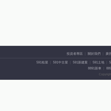
投資者專區
關於我們
廣
591租屋
591中古屋
591新建案
591土地
8891新車
88
Copyrigh