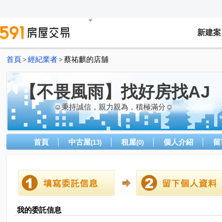
新建案
首頁
經紀業者
蔡祐麒的店舖
>
>
【不畏風雨】找好房找AJ
☺秉持誠信，親力親為，積極滿分☺
首頁
中古屋
租屋
個人介紹
留
(13)
(0)
我的委託信息