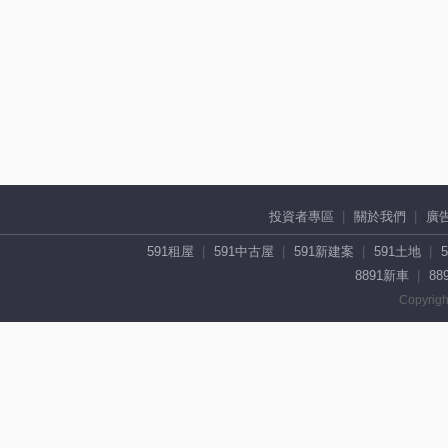
投資者專區
關於我們
廣
591租屋
591中古屋
591新建案
591土地
8891新車
88
Copyrigh