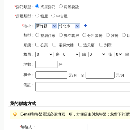
*
委託類型：
找屋委託
房屋委託
*
房屋類型：
租屋
中古屋
*
地址：
類型：
整層住家
獨立套房
分租套房
雅房
店
形態：
公寓
電梯大樓
透天厝
別墅
格局：
房
廳
衛
陽
坪數：
坪
租金：
元/月
至
元/月
備註：
我的聯絡方式
E-mail和聯繫電話必須填寫一項，方便店主與您聯繫；您留下的
*
聯絡人：