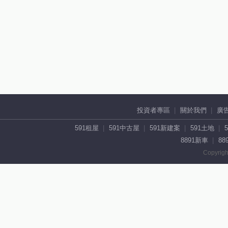
投資者專區
關於我們
廣
591租屋
591中古屋
591新建案
591土地
8891新車
88
Copyrigh