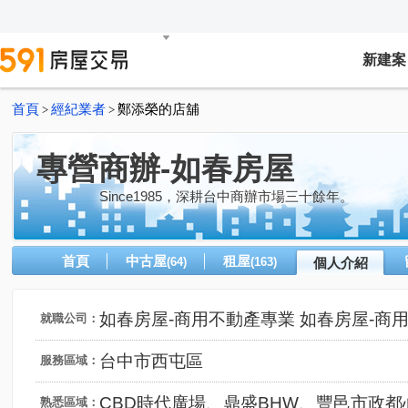
新建案
首頁
經紀業者
鄭添榮的店舖
>
>
專營商辦-如春房屋
Since1985，深耕台中商辦市場三十餘年。
首頁
中古屋
租屋
(64)
(163)
個人介紹
如春房屋-商用不動產專業 如春房屋-商
就職公司：
台中市西屯區
服務區域：
CBD時代廣場、鼎盛BHW、豐邑市政都
熟悉區域：