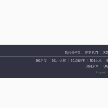
投資者專區
關於我們
廣
591租屋
591中古屋
591新建案
591土地
8891新車
88
Copyrigh