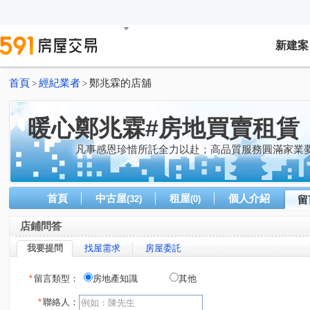
新建案
首頁
經紀業者
鄭兆霖的店舖
>
>
暖心鄭兆霖#房地買賣租賃
凡事感恩珍惜所託全力以赴；高品質服務圓滿家業夢
首頁
中古屋
租屋
個人介紹
(32)
(0)
留
店鋪問答
我要提問
找屋需求
房屋委託
*
留言類型：
房地產知識
其他
*
聯絡人：