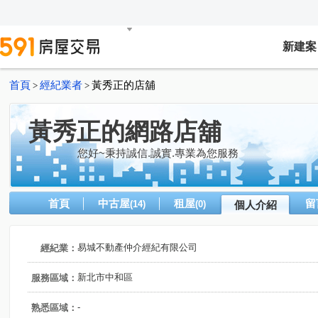
新建案
首頁
經紀業者
黃秀正的店舖
>
>
黃秀正的網路店舖
您好~秉持誠信.誠實.專業為您服務
首頁
中古屋
租屋
留
(14)
(0)
個人介紹
易城不動產仲介經紀有限公司
經紀業：
新北市中和區
服務區域：
-
熟悉區域：