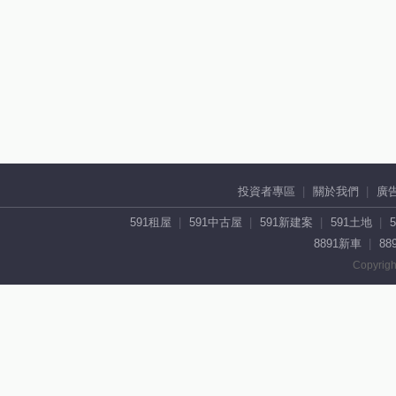
投資者專區
關於我們
廣
591租屋
591中古屋
591新建案
591土地
8891新車
88
Copyrigh