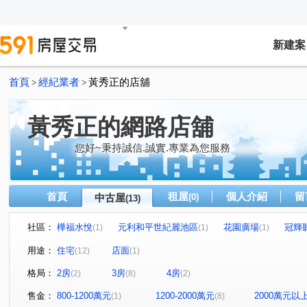
新建案
首頁
經紀業者
黃秀正的店舖
>
>
黃秀正的網路店舖
您好~秉持誠信.誠實.專業為您服務
首頁
租屋
個人介紹
留
中古屋
(0)
(13)
社區：
樺福水悅
元利和平世紀麗池區
花園廣場
冠輝
(1)
(1)
(1)
環河西路一段
忠孝街
中正路
景平路
自
(1)
(3)
(1)
(2)
用途：
住宅
店面
(12)
(1)
永樂路
新和街
(1)
(1)
格局：
2房
3房
4房
(2)
(8)
(2)
售金：
800-1200萬元
1200-2000萬元
2000萬元以
(1)
(8)