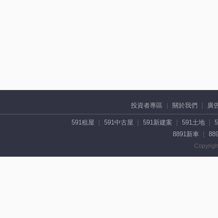
投資者專區
關於我們
廣
591租屋
591中古屋
591新建案
591土地
8891新車
88
Copyrigh