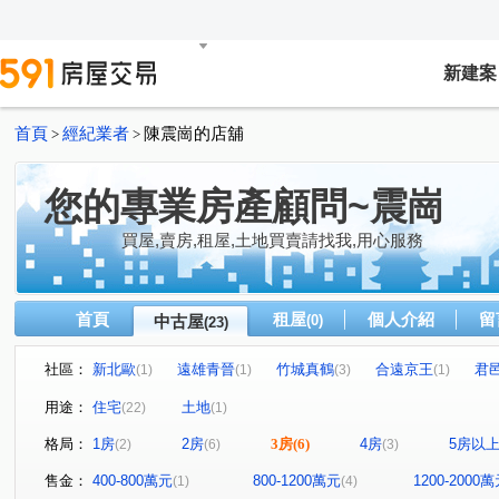
新建案
首頁
經紀業者
陳震崗的店舖
>
>
您的專業房產顧問~震崗
買屋,賣房,租屋,土地買賣請找我,用心服務
首頁
租屋
個人介紹
留
中古屋
(0)
(23)
社區：
新北歐
遠雄青晉
竹城真鶴
合遠京王
君
(1)
(1)
(3)
(1)
大清新世界
至善高第
璟都米蘭
新濠一滙
(1)
(1)
(1)
(1)
用途：
住宅
土地
(22)
(1)
縣府市寶
麗寶紐約
竹城喜多
台北東京
(1)
(1)
(1)
(1)
格局：
1房
2房
3房
(6)
4房
5房以
(2)
(6)
(3)
國強一街
青溪一路
大德三街
力行路
瑞
(1)
(1)
(1)
(3)
文中東路
寶慶路
中庸路
泰山街
至善路
(1)
(1)
(1)
(1)
(
售金：
400-800萬元
800-1200萬元
1200-2000
(1)
(4)