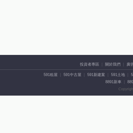
投資者專區
關於我們
廣
591租屋
591中古屋
591新建案
591土地
8891新車
88
Copyrigh