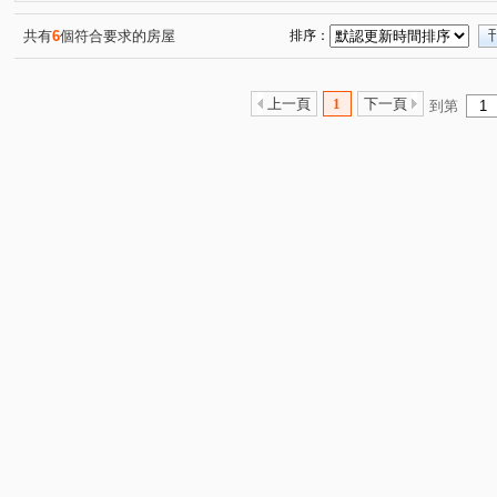
環河西路四段
宏昌六街
德華街
富豐北路
(1)
(1)
(1)
(1)
同德六街
大有路
埔頂路二段
同德一街
(1)
(1)
(1)
(1)
共有
6
個符合要求的房屋
排序：
上一頁
1
下一頁
到第