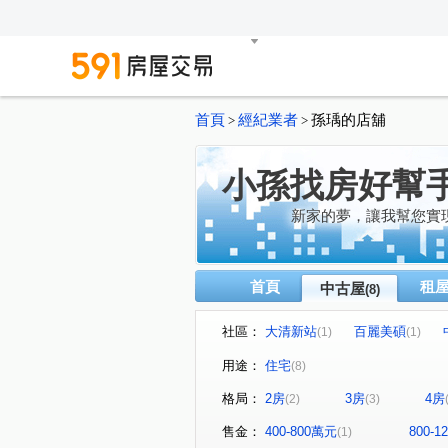
首頁
經紀業者
孫瑀的店舖
>
>
小孫找房好幫
新家的夢，讓我幫您實
首頁
租
中古屋
(8)
社區：
大清新站
百麗美碩
(1)
(1)
福陽六街
富民街
達
(1)
(1)
用途：
住宅
(8)
中山路二段
(1)
格局：
2房
3房
4房
(2)
(3)
售金：
400-800萬元
800-
(1)