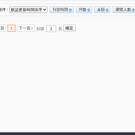
刊登時間
坪數
金額
瀏覽人數
排序：
一頁
1
下一頁
到第
頁