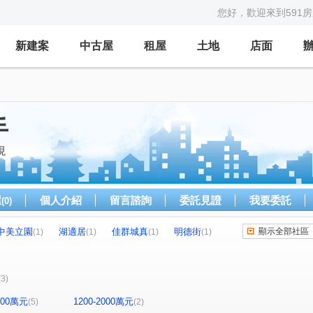
您好，歡迎來到591
新建案
中古屋
租屋
土地
店面
手
現
屋
個人介紹
留言諮詢
委託見證
我要委託
(0)
中美立園
湖適居
佳群城真
明德街
顯示全部社區
(1)
(1)
(1)
(1)
生八街
中興街
八德路二段
德興路
(1)
(1)
(1)
(1)
(3)
1200萬元
1200-2000萬元
(5)
(2)