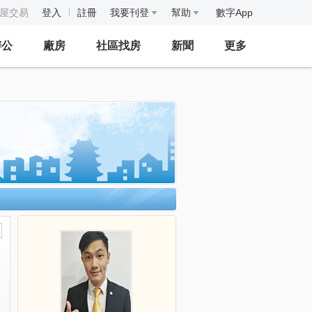
房屋交易
登入
註冊
我要刊登
幫助
數字App
辦公
廠房
社區找房
新聞
更多