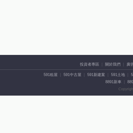
投資者專區
關於我們
廣
591租屋
591中古屋
591新建案
591土地
8891新車
88
Copyrigh