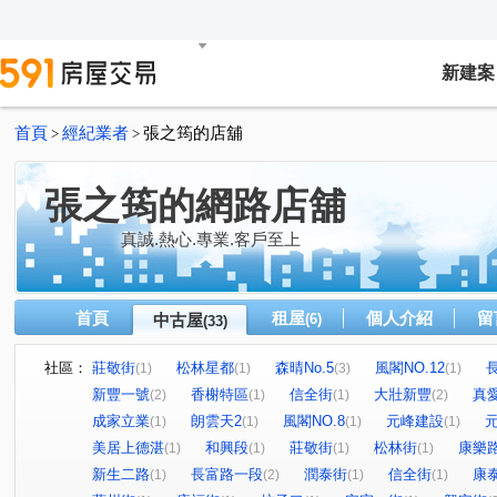
新建案
首頁
經紀業者
張之筠的店舖
>
>
張之筠的網路店舖
真誠.熱心.專業.客戶至上
首頁
租屋
個人介紹
留
中古屋
(6)
(33)
社區：
莊敬街
松林星都
森晴No.5
風閣NO.12
(1)
(1)
(3)
(1)
新豐一號
香榭特區
信全街
大壯新豐
真愛
(2)
(1)
(1)
(2)
成家立業
朗雲天2
風閣NO.8
元峰建設
(1)
(1)
(1)
(1)
美居上德湛
和興段
莊敬街
松林街
康樂
(1)
(1)
(1)
(1)
新生二路
長富路一段
潤泰街
信全街
康
(1)
(2)
(1)
(1)