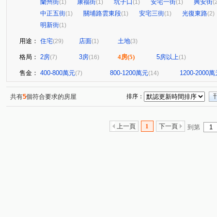
蘭州街
康福街
坑子口
安宅一街
興安街
(1)
(1)
(1)
(1)
(
中正五街
關埔路雲東段
安宅三街
光復東路
(1)
(1)
(1)
(2)
明新街
(1)
用途：
住宅
店面
土地
(29)
(1)
(3)
格局：
2房
3房
4房
(5)
5房以上
(7)
(16)
(1)
售金：
400-800萬元
800-1200萬元
1200-2000
(7)
(14)
共有
5
個符合要求的房屋
排序：
上一頁
1
下一頁
到第