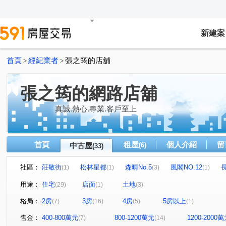
新建案
首頁
經紀業者
張之筠的店舖
>
>
張之筠的網路店舖
真誠.熱心.專業.客戶至上
首頁
租屋
個人介紹
留
中古屋
(6)
(33)
社區：
莊敬街
松林星都
森晴No.5
風閣NO.12
(1)
(1)
(3)
(1)
新豐一號
香榭特區
信全街
大壯新豐
真愛
(2)
(1)
(1)
(2)
用途：
住宅
店面
土地
(29)
(1)
(3)
成家立業
朗雲天2
風閣NO.8
元峰建設
(1)
(1)
(1)
(1)
格局：
2房
3房
4房
5房以上
(7)
(16)
(5)
(1)
美居上德湛
和興段
莊敬街
松林街
康樂
(1)
(1)
(1)
(1)
新生二路
長富路一段
潤泰街
信全街
康
(1)
(2)
(1)
(1)
售金：
400-800萬元
800-1200萬元
1200-2000
(7)
(14)