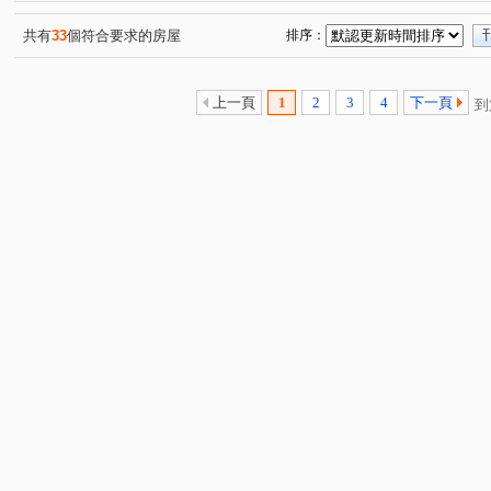
蘭州街
康福街
坑子口
安宅一街
興安街
(1)
(1)
(1)
(1)
(
中正五街
關埔路雲東段
安宅三街
光復東路
(1)
(1)
(1)
(2)
共有
33
個符合要求的房屋
排序：
明新街
(1)
上一頁
1
2
3
4
下一頁
到