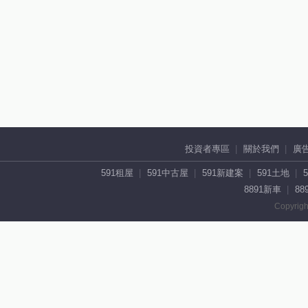
投資者專區
關於我們
廣
591租屋
591中古屋
591新建案
591土地
8891新車
88
Copyrigh