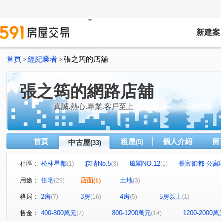
新建案
首頁
經紀業者
張之筠的店舖
>
>
張之筠的網路店舖
真誠.熱心.專業.客戶至上
首頁
租屋
個人介紹
留
中古屋
(5)
(33)
社區：
松林星都
森晴No.5
風閣NO.12
長富御都-公寓
(1)
(3)
(1)
香榭特區
信全街
大壯新豐
真愛No.12
森
(1)
(1)
(2)
(1)
用途：
住宅
店面
(1)
土地
(29)
(3)
朗雲天2
風閣NO.8
元峰建設
元峰
建國
(1)
(1)
(1)
(1)
格局：
2房
3房
4房
5房以上
(7)
(16)
(5)
(1)
寶佳富邑
和興段
松林街
康樂路一段
永
(1)
(1)
(1)
(3)
長富路一段
潤泰街
信全街
康泰路
尚仁
(2)
(1)
(1)
(3)
售金：
400-800萬元
800-1200萬元
1200-2000
(7)
(14)