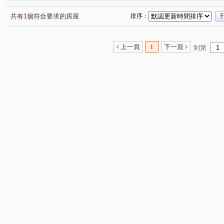
康福街
坑子口
安宅一街
興安街
松江二
(1)
(1)
(1)
(2)
關埔路雲東段
安宅三街
光復東路
建興路一段
(1)
(1)
(2)
(
共有
1
個符合要求的房屋
排序：
上一頁
1
下一頁
到第