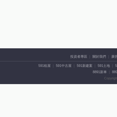
投資者專區
關於我們
廣
591租屋
591中古屋
591新建案
591土地
8891新車
88
Copyrigh